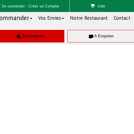
Se connecter
-
Créer un Compte
vide
ommander
Vos Envies
Notre Restaurant
Contact
En Livraison
A Emporter